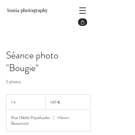
Sonia photography
Séance photo
"Bougie"
5 photos
149
euros
1 h
1
149 €
Rue l'Abbé Popiéluszko
|
Hénin-
Beaumont