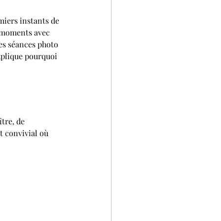
iers instants de 
s moments avec 
les séances photo 
xplique pourquoi 
tre, de 
t convivial où 