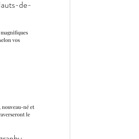
Hauts-de-
 magnifiques 
selon vos 
, nouveau-né et 
raverseront le 
ography