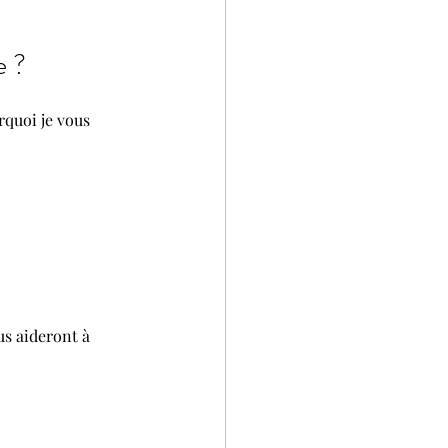
e ?
rquoi je vous 
s aideront à 