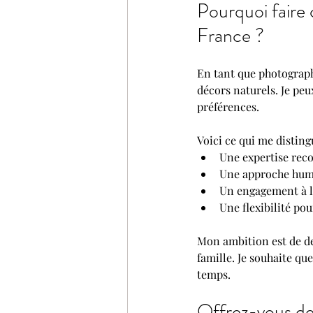
Pourquoi faire
France ?
En tant que photograph
décors naturels. Je peu
préférences.
Voici ce qui me disting
Une expertise reco
Une approche huma
Un engagement à li
Une flexibilité pou
Mon ambition est de de
famille. Je souhaite qu
temps.
Offrez-vous de