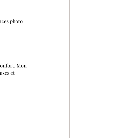
nces photo 
confort. Mon 
ses et 